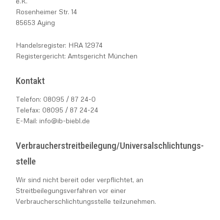
e.K.
Rosenheimer Str. 14
Zählerschränke
85653 Aying
Handelsregister: HRA 12974
Registergericht: Amtsgericht München
Kontakt
Telefon: 08095 / 87 24-0
Telefax: 08095 / 87 24-24
E-Mail: info@ib-biebl.de
Verbraucher­streit­beilegung/Universal­schlichtungs­
stelle
Wir sind nicht bereit oder verpflichtet, an
Streitbeilegungsverfahren vor einer
Verbraucherschlichtungsstelle teilzunehmen.