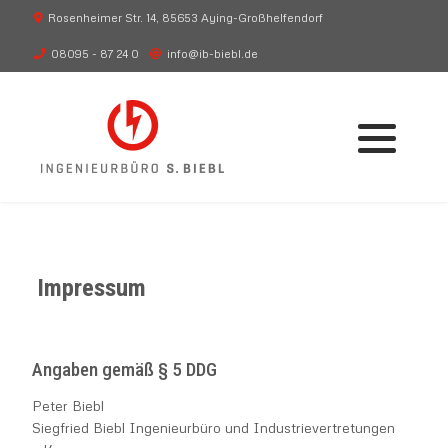
Rosenheimer Str. 14, 85653 Aying-Großhelfendorf
08095 - 87 24 0
info@ib-biebl.de
Beratung
Blitzschutz
Planung
Überspannungsschutz
Umsetzung
Arbeitsschutz
Schaltanlagen
Impressum
Stationsgebäude
Angaben gemäß § 5 DDG
Transformatoren
Peter Biebl
Siegfried Biebl Ingenieurbüro und Industrievertretungen
Erdungstechnik