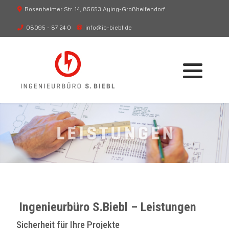
Rosenheimer Str. 14, 85653 Aying-Großhelfendorf
08095 - 87 24 0
info@ib-biebl.de
Beratung
Blitzschutz
Planung
Überspannungsschutz
Umsetzung
Arbeitsschutz
Schaltanlagen
Stationsgebäude
Transformatoren
Ingenieurbüro S.Biebl – Leistungen
Erdungstechnik
Sicherheit für Ihre Projekte